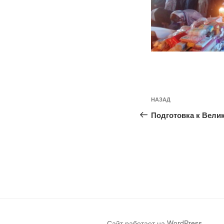
Навигация
Предыдущая
НАЗАД
по
запись:
Подготовка к Вели
записям
Сайт работает на WordPress