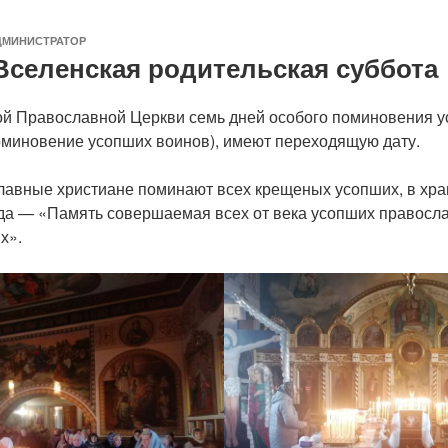
ДМИНИСТРАТОР
Вселенская родительская суббота
ой Православной Церкви семь дней особого поминовения у
оминовение усопших воинов), имеют переходящую дату.
славные христиане поминают всех крещеных усопших, в хра
да — «Память совершаемая всех от века усопших правосла
х».