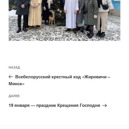
Навигация
Предыдущая
НАЗАД
по
запись:
записям
Всебелорусский крестный ход «Жировичи –
Минск»
Следующая
ДАЛЕЕ
запись
19 января — праздник Крещения Господня